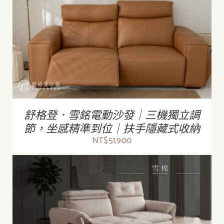
/
詳情
舒格登．雪銘電動沙發｜三機獨立調
節，坐感精準到位｜扶手隱藏式收納
NT$
51,900
/
詳情