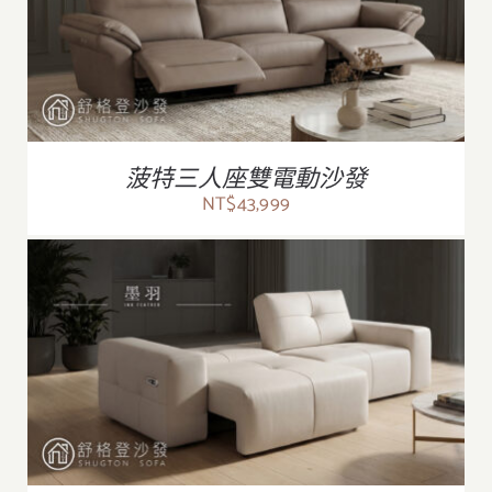
/
詳情
菠特三人座雙電動沙發
NT$
43,999
/
詳情