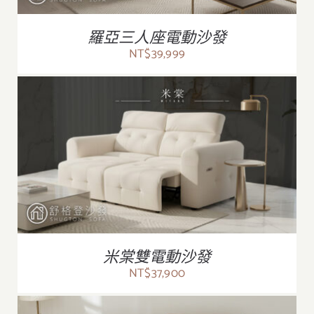
羅亞三人座電動沙發
NT$
39,999
/
詳情
米棠雙電動沙發
NT$
37,900