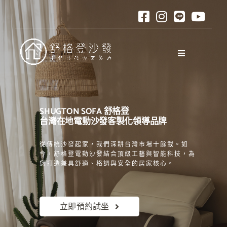
略
過
內
容
Toggle
Navigation
關於舒格登
SHUGTON SOFA
舒格登
電動沙發
台灣在地電動沙發客製化領導品牌
從傳統沙發起家，我們深耕台灣市場十餘載。
如
材質與色卡
今，舒格登電動沙發結合頂級工藝與智能科技，為
您打造兼具舒適、格調與安全的居家核心。
訂購說明
立即預約試坐
口碑與評測