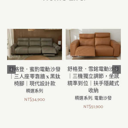
舒格登．雪銘電動沙發
舒格登．蜜酌電動沙發
｜三機獨立調節，坐感
｜三人座零靠牆 x 黑鈦
精準到位｜扶手隱藏式
椅腳｜現代設計款
精選系列
收納
精選系列
,
電動沙發
NT$
34,900
NT$
51,900