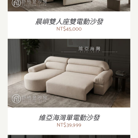
晨嶼雙人座雙電動沙發
NT$
45,000
/
詳情
維亞海灣單電動沙發
NT$
39,999