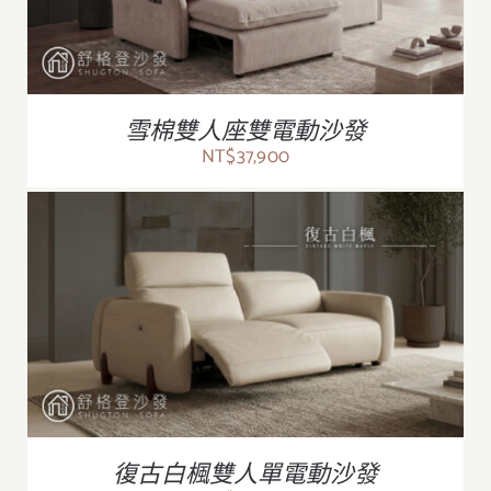
雪棉雙人座雙電動沙發
NT$
37,900
/
詳情
復古白楓雙人單電動沙發