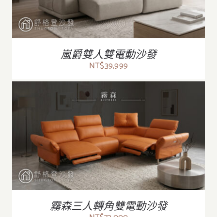
嵐爵雙人雙電動沙發
NT$
39,999
/
詳情
霧森三人轉角雙電動沙發