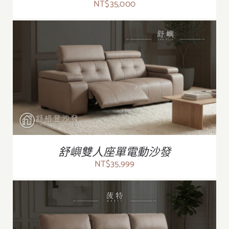
NT$
35,000
/
詳情
舒嶼雙人座單電動沙發
NT$
35,999