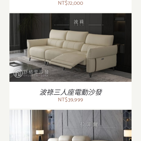
NT$
72,000
/
詳情
波祿三人座電動沙發
NT$
39,999