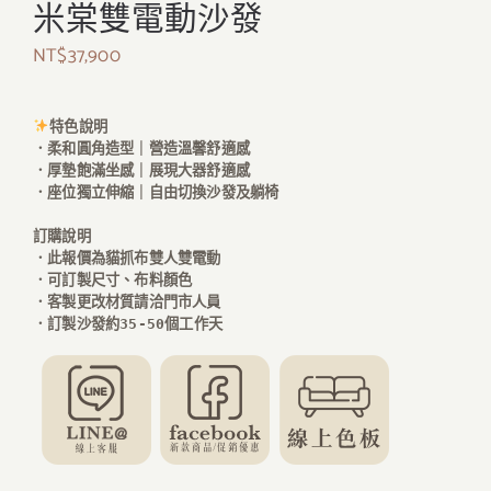
米棠雙電動沙發
NT$
37,900
．
柔和圓角造型｜營造溫馨舒適感

．厚墊飽滿坐感｜展現大器舒適感

訂購說明
．此報價為貓抓布雙人雙電動
．可訂製尺寸、布料顏色
．客製更改材質請洽門市人員
．訂製沙發約35-50個工作天
