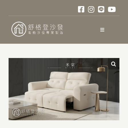
略
過
內
容
Toggle
Navigation
關於舒格登
電動沙發
實裝案例
口碑與評測