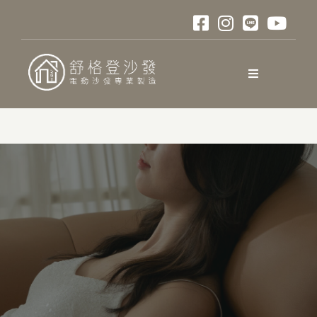
略
過
內
容
Toggle
Navigation
關於舒格登
電動沙發
材質與色卡
訂購說明
口碑與評測