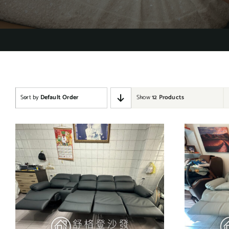
Sort by
Default Order
Show
12 Products