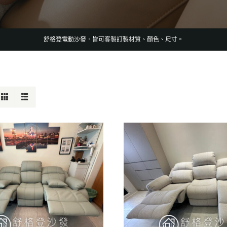
舒格登電動沙發．皆可客製訂製材質、顏色、尺寸。