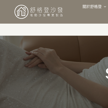
略
過
關於舒格登
內
容