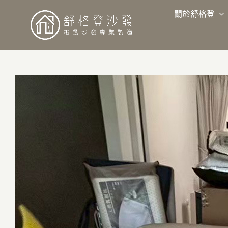
略
過
關於舒格登
內
容