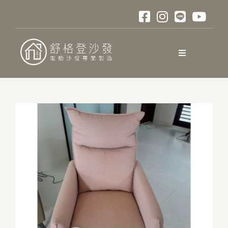
略
過
內
容
Toggle
Navigation
關於舒格登
電動沙發
材質與色卡
訂購說明
口碑與評測