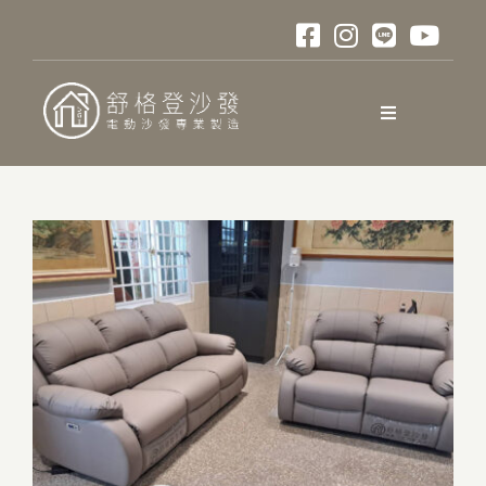
略
過
內
容
Toggle
Navigation
關於舒格登
電動沙發
材質與色卡
訂購說明
口碑與評測