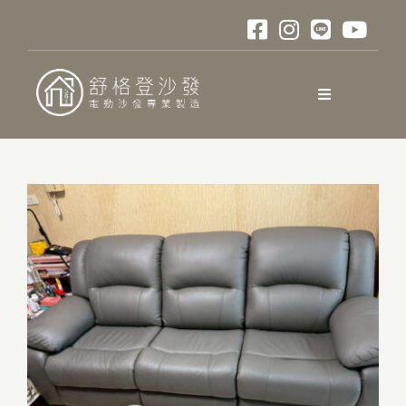
略
過
內
容
Toggle
Navigation
關於舒格登
電動沙發
材質與色卡
訂購說明
口碑與評測