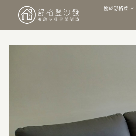
略
過
關於舒格登
內
容