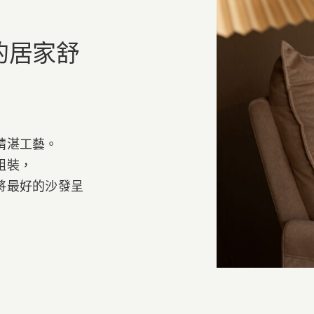
的居家舒
精湛工藝。
組裝，
將最好的沙發呈