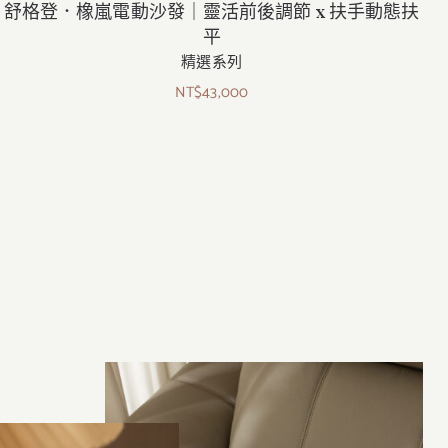
舒格登．橡嵐電動沙發｜靈活前後調節 x 扶手動態扶
平
精選系列
NT$
43,000