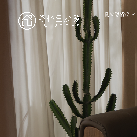
略
過
內
關於舒格登
容