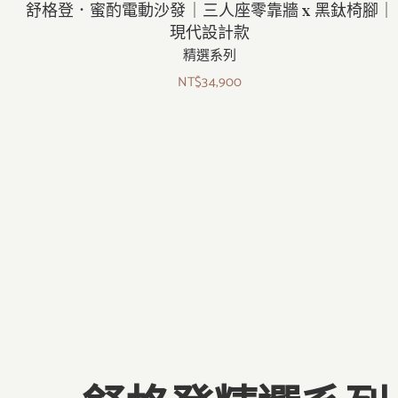
舒格登．蜜酌電動沙發｜三人座零靠牆 x 黑鈦椅腳｜
現代設計款
精選系列
NT$
34,900