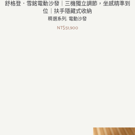
舒格登．雪銘電動沙發｜三機獨立調節，坐感精準到
位｜扶手隱藏式收納
精選系列
,
電動沙發
NT$
51,900