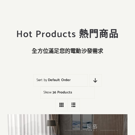
Hot Products 熱門商品
全方位滿足您的電動沙發需求
Sort by
Default Order
Show
36 Products