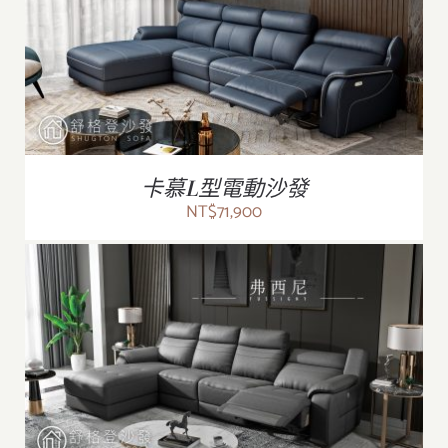
/
詳情
卡慕L型電動沙發
NT$
71,900
/
詳情