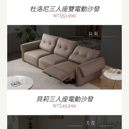
杜洛尼三人座雙電動沙發
NT$
53,999
/
詳情
貝莉三人座電動沙發
NT$
45,999