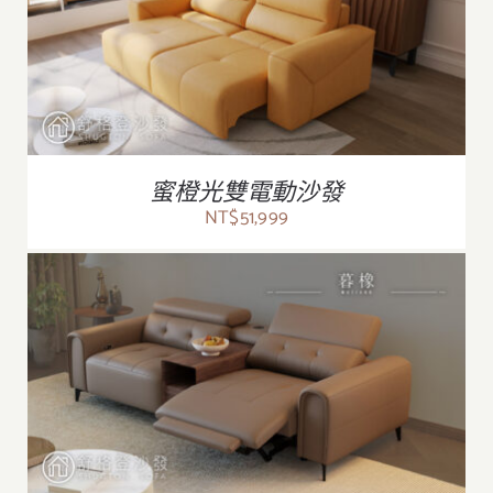
/
詳情
蜜橙光雙電動沙發
NT$
51,999
/
詳情