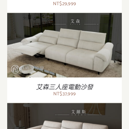
NT$
29,999
/
詳情
艾森三人座電動沙發
NT$
37,999