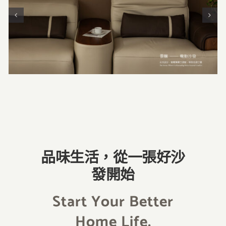
品味生活，從一張好沙
發開始
Start Your Better
Home Life.