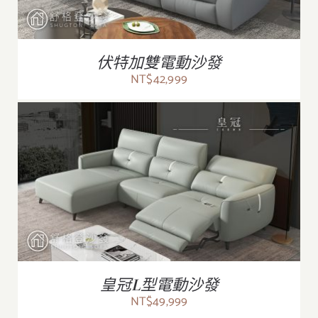
伏特加雙電動沙發
NT$
42,999
/
詳情
皇冠L型電動沙發
NT$
49,999