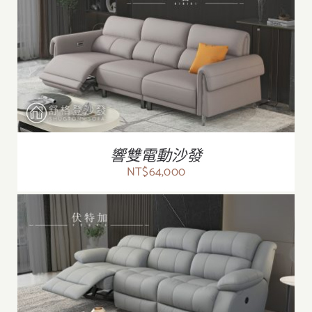
/
詳情
響雙電動沙發
NT$
64,000
/
詳情