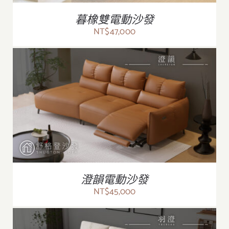
暮橡雙電動沙發
NT$
47,000
/
詳情
澄韻電動沙發
NT$
45,000