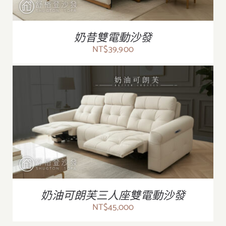
奶昔雙電動沙發
NT$
39,900
/
詳情
奶油可朗芙三人座雙電動沙發
NT$
45,000