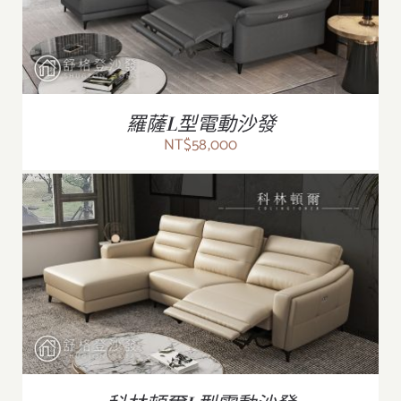
羅薩L型電動沙發
NT$
58,000
/
詳情